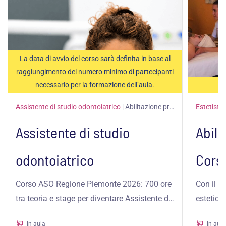
La data di avvio del corso sarà definita in base al
raggiungimento del numero minimo di partecipanti
necessario per la formazione dell’aula.
Assistente di studio odontoiatrico
|
Abilitazione professionale
Estetista
Assistente di studio
Abili
odontoiatrico
Corso
Abili
Corso ASO Regione Piemonte 2026: 700 ore
Con il co
tra teoria e stage per diventare Assistente di
estetica 
Asti –
Studio Odontoiatrico, con rilascio di...
estetico 
In aula
In aula