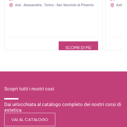
Asti
|
Alessandria
|
Torino
|
San Secondo di Pinerolo
Asti
|
O
SCOPRI DI PIÙ
Scopri tutti i nostri cosi
Dai un'occhiata al catalogo completo dei nostri corsi di
estetica
VAI AL CATALOGO