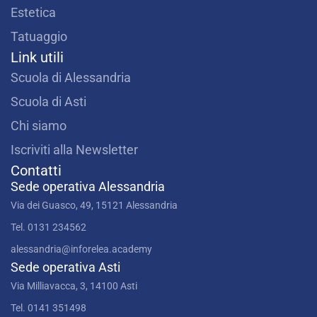
o
r
e
Estetica
k
a
m
Tatuaggio
Link utili
Scuola di Alessandria
Scuola di Asti
Chi siamo
Iscriviti alla Newsletter
Contatti
Sede operativa Alessandria
Via dei Guasco, 49, 15121 Alessandria
Tel. 0131 234562
alessandria@inforelea.academy
Sede operativa Asti
Via Milliavacca, 3, 14100 Asti
Tel. 0141 351498