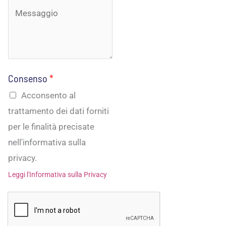
s
*
m
i
a
a
i
m
l
Consenso
*
o
*
Acconsento al
trattamento dei dati forniti
per le finalità precisate
nell'informativa sulla
privacy.
Leggi l'Informativa sulla Privacy