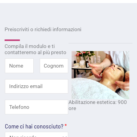
Preiscriviti o richiedi informazioni
Compila il modulo e ti
contatteremo al più presto
N
o
N
C
c
I
o
o
m
i
m
g
n
e
e
n
Abilitazione estetica: 900
C
T
d
*
ore
o
o
e
m
i
e
Come ci hai conosciuto?
*
m
l
r