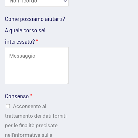
e
e
i
p
f
z
Come possiamo aiutarti?
o
o
z
A quale corso sei
s
n
o
interessato?
*
s
o
e
i
*
m
a
a
m
i
o
l
Consenso
*
*
Acconsento al
trattamento dei dati forniti
per le finalità precisate
nell'informativa sulla