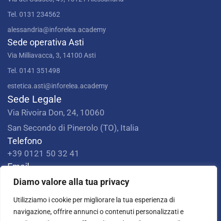
Tel. 0131 234562
alessandria@inforelea.academy
Sede operativa Asti
Via Milliavacca, 3, 14100 Asti
Tel. 0141 351498
estetica.asti@inforelea.academy
Sede Legale
Via Rivoira Don, 24, 10060
San Secondo di Pinerolo (TO), Italia
Telefono
+39 0121 50 32 41
Email
info@inforelea.academy
Diamo valore alla tua privacy
PEC
Utilizziamo i cookie per migliorare la tua esperienza di
consorzio-infor@legalmail.it
navigazione, offrire annunci o contenuti personalizzati e