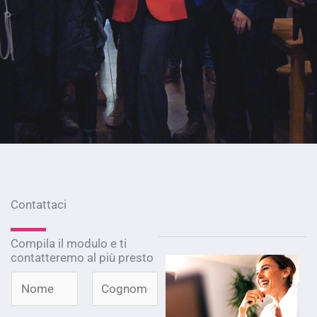
Contattaci
Compila il modulo e ti
contatteremo al più presto
N
o
N
C