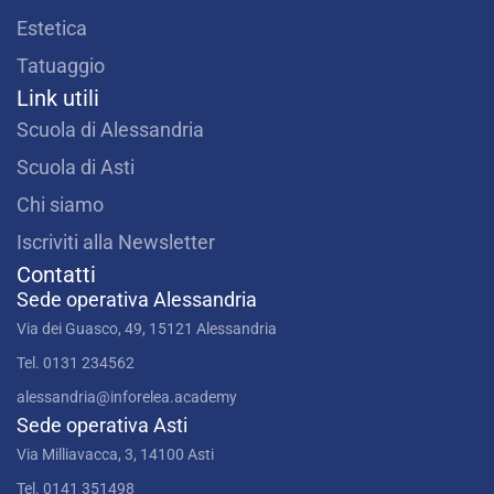
o
g
b
o
r
e
Estetica
k
a
m
Tatuaggio
Link utili
Scuola di Alessandria
Scuola di Asti
Chi siamo
Iscriviti alla Newsletter
Contatti
Sede operativa Alessandria
Via dei Guasco, 49, 15121 Alessandria
Tel. 0131 234562
alessandria@inforelea.academy
Sede operativa Asti
Via Milliavacca, 3, 14100 Asti
Tel. 0141 351498