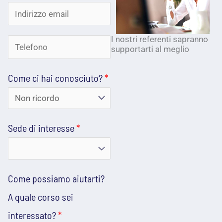
I
o
o
m
m
g
n
e
e
n
A
I nostri referenti sapranno
T
d
supportarti al meglio
*
o
i
e
m
i
n
e
Come ci hai conosciuto?
*
l
r
t
e
i
e
f
z
Sede di interesse
*
r
o
z
e
n
o
s
o
e
Come possiamo aiutarti?
s
*
m
A quale corso sei
e
a
interessato?
*