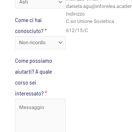
e
i
daniela.agu@inforelea.acade
o
f
Indirizzo
z
m
Come ci hai
C.so Unione Sovietica
o
z
e
conosciuto?
*
612/15/C
n
o
d
o
e
i
*
m
Come possiamo
a
aiutarti? A quale
i
corso sei
l
interessato?
*
*