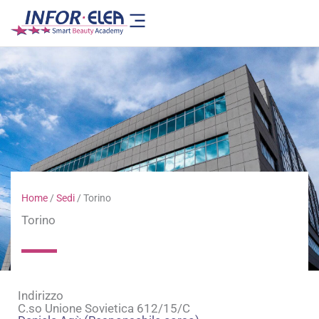
Vai
al
contenuto
Home
/
Sedi
/
Torino
Torino
Indirizzo
C.so Unione Sovietica 612/15/C