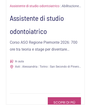
Assistente di studio odontoiatrico
|
Abilitazione professionale
Assistente di studio
odontoiatrico
Corso ASO Regione Piemonte 2026: 700
ore tra teoria e stage per diventare
Assistente di Studio Odontoiatrico, con
In aula
rilascio di...
Asti
|
Alessandria
|
Torino
|
San Secondo di Pinerolo
SCOPRI DI PIÙ