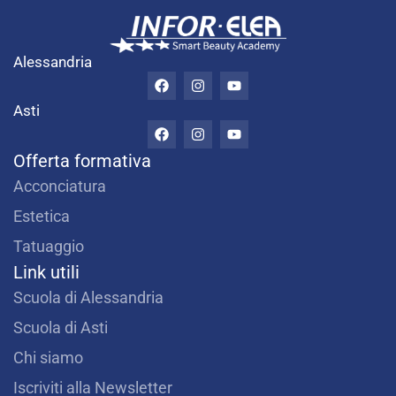
Alessandria
F
I
Y
a
n
o
c
s
u
Asti
e
t
t
F
I
Y
b
a
u
a
n
o
o
g
b
c
s
u
Offerta formativa
o
r
e
e
t
t
k
a
b
a
u
Acconciatura
m
o
g
b
o
r
e
Estetica
k
a
m
Tatuaggio
Link utili
Scuola di Alessandria
Scuola di Asti
Chi siamo
Iscriviti alla Newsletter