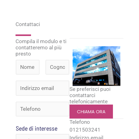
Contattaci
Compila il modulo e ti
contatteremo al più
presto
N
o
N
C
I
o
o
m
Se preferisci puoi
m
g
contattarci
n
e
telefonicamente
e
n
T
d
*
o
CHIAMA ORA
e
m
i
Telefono
*
e
Sede di interesse
l
0121503241
r
C
Indirizzo email