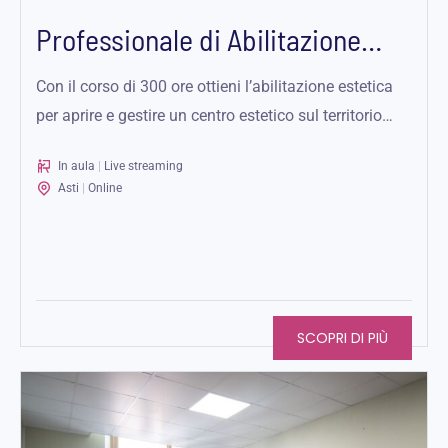
Professionale di Abilitazione
Estetista ad Asti –...
Con il corso di 300 ore ottieni l’abilitazione estetica
per aprire e gestire un centro estetico sul territorio
nazionale ed...
In aula
|
Live streaming
Asti
|
Online
SCOPRI DI PIÙ