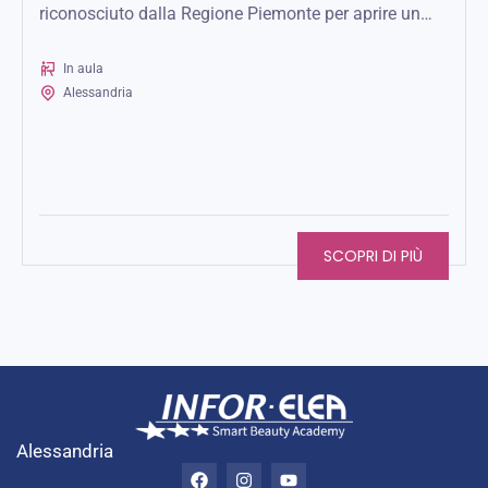
riconosciuto dalla Regione Piemonte per aprire un
salone in autonomia in tutta l’UE.
In aula
Alessandria
SCOPRI DI PIÙ
Alessandria
F
I
Y
a
n
o