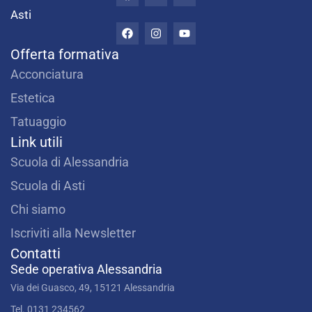
c
s
u
Asti
e
t
t
F
I
Y
b
a
u
a
n
o
o
g
b
c
s
u
Offerta formativa
o
r
e
e
t
t
k
a
b
a
u
Acconciatura
m
o
g
b
o
r
e
Estetica
k
a
m
Tatuaggio
Link utili
Scuola di Alessandria
Scuola di Asti
Chi siamo
Iscriviti alla Newsletter
Contatti
Sede operativa Alessandria
Via dei Guasco, 49, 15121 Alessandria
Tel. 0131 234562