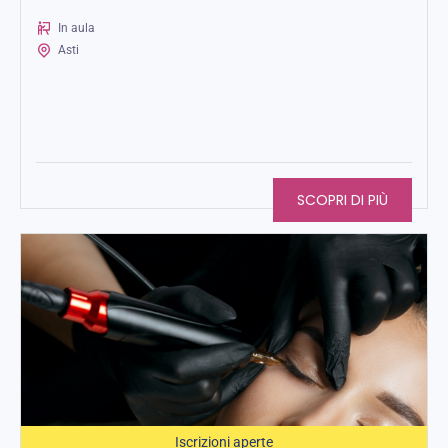
passione in una professione.
In aula
Asti
SCOPRI DI PIÙ
Iscrizioni aperte