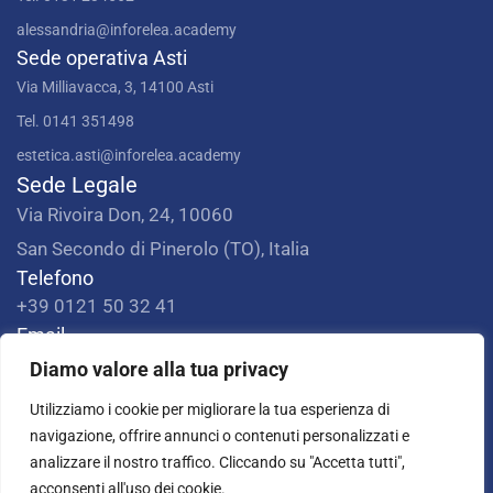
alessandria@inforelea.academy
Sede operativa Asti
Via Milliavacca, 3, 14100 Asti
Tel. 0141 351498
estetica.asti@inforelea.academy
Sede Legale
Via Rivoira Don, 24, 10060
San Secondo di Pinerolo (TO), Italia
Telefono
+39 0121 50 32 41
Email
info@inforelea.academy
Diamo valore alla tua privacy
PEC
Utilizziamo i cookie per migliorare la tua esperienza di
consorzio-infor@legalmail.it
navigazione, offrire annunci o contenuti personalizzati e
analizzare il nostro traffico. Cliccando su "Accetta tutti",
Copyright © 2025 INFOR ELEA Smart Business Academy
acconsenti all'uso dei cookie.