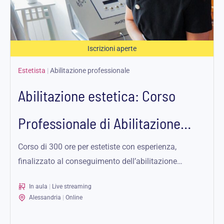
Iscrizioni aperte
Estetista
|
Abilitazione professionale
Abilitazione estetica: Corso
Professionale di Abilitazione
Estetista ad Alessandria –...
Corso di 300 ore per estetiste con esperienza,
finalizzato al conseguimento dell’abilitazione
estetista per lavorare in autonomia.
In aula
|
Live streaming
Alessandria
|
Online